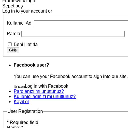
Framework logo
Sepet boş
Log in to your account or
Kullanıcı Adı
Parola
Beni Hatırla
Facebook user?
You can use your Facebook account to sign into our site.
Log in with Facebook
fb icon
Parolanızı mı unuttunuz?
Kullanıcı adınızı mı unuttunuz?
Kayıt ol
User Registration
*
Required field
Name:
*