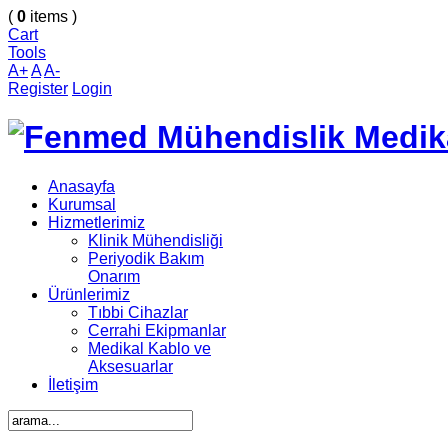
(
0
items )
Cart
Tools
A+
A
A-
Register
Login
Anasayfa
Kurumsal
Hizmetlerimiz
Klinik Mühendisliği
Periyodik Bakım
Onarım
Ürünlerimiz
Tıbbi Cihazlar
Cerrahi Ekipmanlar
Medikal Kablo ve
Aksesuarlar
İletişim