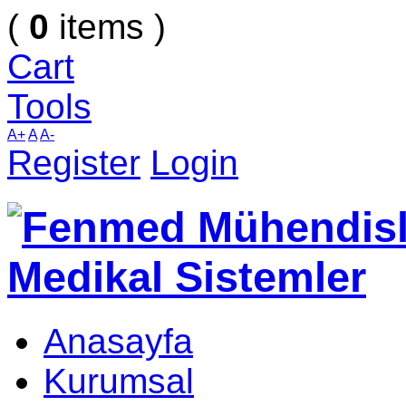
(
0
items )
Cart
Tools
A+
A
A-
Register
Login
Anasayfa
Kurumsal