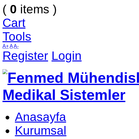
(
0
items )
Cart
Tools
A+
A
A-
Register
Login
Anasayfa
Kurumsal