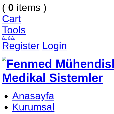
(
0
items )
Cart
Tools
A+
A
A-
Register
Login
Anasayfa
Kurumsal