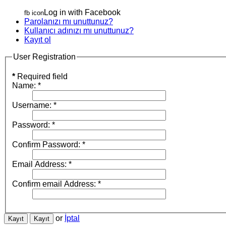
Log in with Facebook
fb icon
Parolanızı mı unuttunuz?
Kullanıcı adınızı mı unuttunuz?
Kayıt ol
User Registration
*
Required field
Name:
*
Username:
*
Password:
*
Confirm Password:
*
Email Address:
*
Confirm email Address:
*
or
İptal