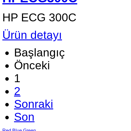
HP ECG 300C
Ürün detayı
Başlangıç
Önceki
1
2
Sonraki
Son
Red
Blue
Green